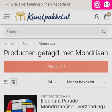
Voor 12.0
Gratis verzending binnen Nederland
9,5
9.5
huis
0
MENU
Home
/
Tags
/
Mondriaan
Producten getagd met Mondriaan
Filters
PIET MONDRIAAN
Elephant Parade
Mondriaan(incl. verzending)