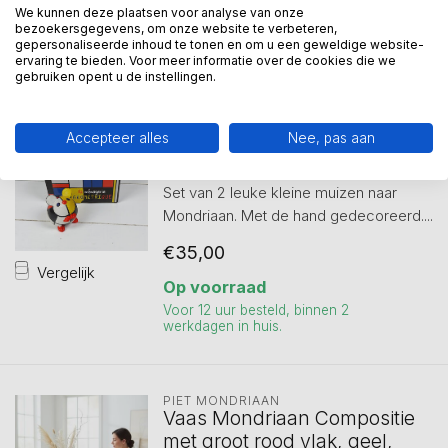
Op voorraad
We kunnen deze plaatsen voor analyse van onze
bezoekersgegevens, om onze website te verbeteren,
Voor 12 uur besteld, binnen 2
gepersonaliseerde inhoud te tonen en om u een geweldige website-
werkdagen in huis.
ervaring te bieden. Voor meer informatie over de cookies die we
gebruiken opent u de instellingen.
PIET MONDRIAAN
Geschenkdoos Mondriaan -
Accepteer alles
Nee, pas aan
muizen set van 2 dieren
Set van 2 leuke kleine muizen naar
Mondriaan. Met de hand gedecoreerd....
€35,00
Vergelijk
Op voorraad
Voor 12 uur besteld, binnen 2
werkdagen in huis.
PIET MONDRIAAN
Vaas Mondriaan Compositie
met groot rood vlak, geel,