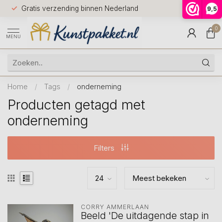
Voor 12.0
Gratis verzending binnen Nederland
9,5
9.5
huis
0
MENU
Home
/
Tags
/
onderneming
Producten getagd met
onderneming
Filters
CORRY AMMERLAAN
Beeld 'De uitdagende stap in