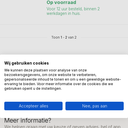
Op voorraad
Voor 12 uur besteld, binnen 2
werkdagen in huis.
Toon
1
-
2
van 2
Wij gebruiken cookies
We kunnen deze plaatsen voor analyse van onze
bezoekersgegevens, om onze website te verbeteren,
Mis onze nieuwsbrief niet
gepersonaliseerde inhoud te tonen en om u een geweldige website-
Schrijf je in en ontvang onze nieuwe aanbiedingen
ervaring te bieden. Voor meer informatie over de cookies die we
gebruiken opent u de instellingen.
Accepteer alles
Nee, pas aan
Meer informatie?
We helpen graag met uw keuze of geven advies, bel of app