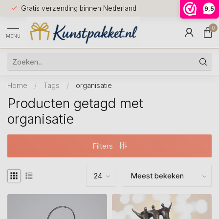
Voor 12.0
Gratis verzending binnen Nederland
9,5
9.5
huis
0
MENU
Home
/
Tags
/
organisatie
Producten getagd met
organisatie
Filters