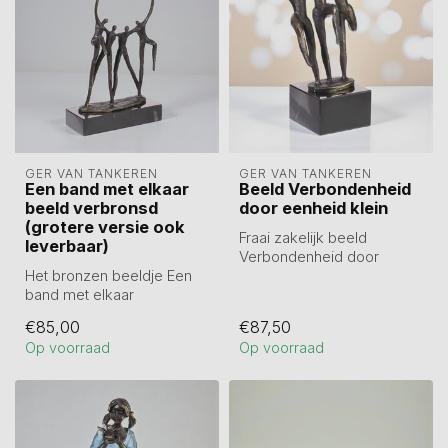
GER VAN TANKEREN
GER VAN TANKEREN
Een band met elkaar
Beeld Verbondenheid
beeld verbronsd
door eenheid klein
(grotere versie ook
Fraai zakelijk beeld
leverbaar)
Verbondenheid door
Het bronzen beeldje Een
eenheid klein.
band met elkaar
Op marmeren sokkel.
symboliseert verbinding,
H...
€85,00
€87,50
kracht en harmo...
Op voorraad
Op voorraad