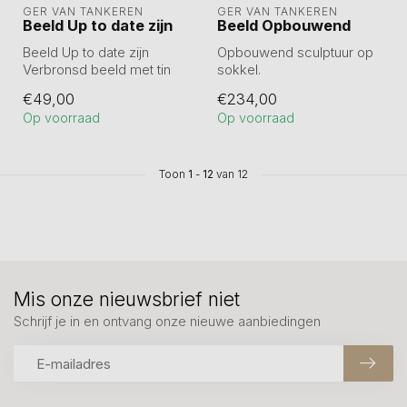
GER VAN TANKEREN
GER VAN TANKEREN
Beeld Up to date zijn
Beeld Opbouwend
Beeld Up to date zijn
Opbouwend sculptuur op
Verbronsd beeld met tin
sokkel.
legering.
Fraai beeld verbronsd op
€49,00
€234,00
Hoogte 9 cm
een sokkel van Kunstpak...
Op voorraad
Op voorraad
Toon
1
-
12
van 12
Mis onze nieuwsbrief niet
Schrijf je in en ontvang onze nieuwe aanbiedingen