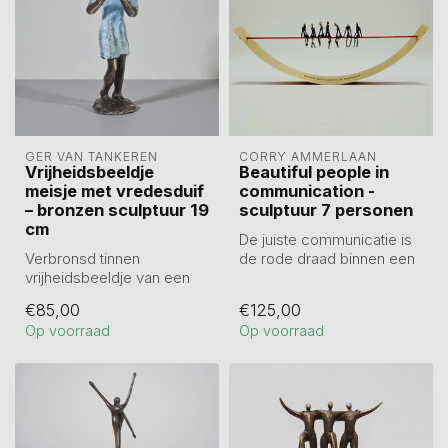
GER VAN TANKEREN
CORRY AMMERLAAN
Vrijheidsbeeldje
Beautiful people in
meisje met vredesduif
communication -
– bronzen sculptuur 19
sculptuur 7 personen
cm
De juiste communicatie is
Verbronsd tinnen
de rode draad binnen een
vrijheidsbeeldje van een
organisatie in balans.
meisje met een vredesduif
Verbro...
€85,00
€125,00
in haar hand...
Op voorraad
Op voorraad