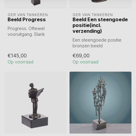
GER VAN TANKEREN
GER VAN TANKEREN
Beeld Progress
Beeld Een steengoede
positie(incl.
Progress. Oftewel
verzending)
vooruitgang. Slank
sculptuur. Op marmeren
Een steengoede positie
sokkel.
bronzen beeld
Tin gegote...
€145,00
€69,00
Hoogte17 cm
Op voorraad
Op voorraad