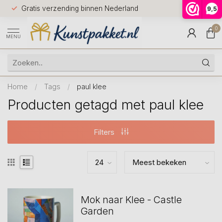
Voor 12.0
Gratis verzending binnen Nederland
9,5
9.5
huis
0
MENU
Home
/
Tags
/
paul klee
Producten getagd met paul klee
Filters
Mok naar Klee - Castle
Garden