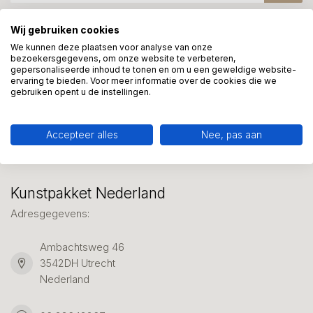
Wij gebruiken cookies
Meer informatie?
We kunnen deze plaatsen voor analyse van onze
bezoekersgegevens, om onze website te verbeteren,
We helpen graag met uw keuze of geven advies, bel of app
gepersonaliseerde inhoud te tonen en om u een geweldige website-
ons 7 dagen per week: 06-23643267
ervaring te bieden. Voor meer informatie over de cookies die we
gebruiken opent u de instellingen.
Klantenservice
Accepteer alles
Nee, pas aan
Kunstpakket Nederland
Adresgegevens:
Ambachtsweg 46
3542DH Utrecht
Nederland