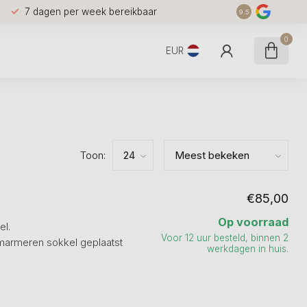
7 dagen per week bereikbaar
9.5
0
EUR
Toon:
€85,00
Op voorraad
el.
Voor 12 uur besteld, binnen 2
 marmeren sokkel geplaatst
werkdagen in huis.