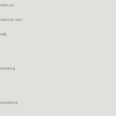
elden en
cheid en een
elijk
nwerking
estudeerd