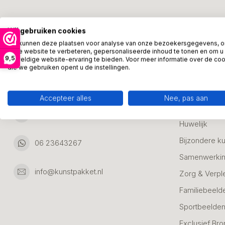
Kunstpakket Nederland
Categori
Wij gebruiken cookies
Adresgegevens:
Zakelijke Ca
We kunnen deze plaatsen voor analyse van onze bezoekersgegevens, 
onze website te verbeteren, gepersonaliseerde inhoud te tonen en om u
Bedanken
9,5
geweldige website-ervaring te bieden. Voor meer informatie over de co
Ambachtsweg 46
die we gebruiken opent u de instellingen.
Jubileum & A
3542DH Utrecht
Nederland
Alle Bronzen
Accepteer alles
Nee, pas aan
Geslaagd
06 23643267
Huwelijk
Bijzondere k
06 23643267
Samenwerkin
info@kunstpakket.nl
Zorg & Verpl
Familiebeeld
Sportbeelde
Exclusief Bro