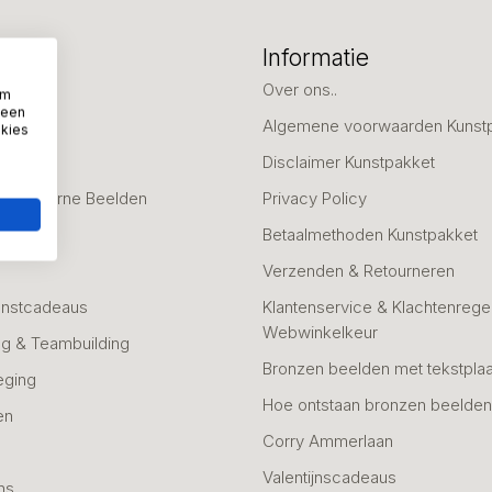
eën
Informatie
deaus
Over ons..
om
 een
Algemene voorwaarden Kunst
okies
fscheid
Disclaimer Kunstpakket
 & Moderne Beelden
Privacy Policy
Betaalmethoden Kunstpakket
Verzenden & Retourneren
unstcadeaus
Klantenservice & Klachtenregel
Webwinkelkeur
g & Teambuilding
Bronzen beelden met tekstplaa
eging
Hoe ontstaan bronzen beelde
en
Corry Ammerlaan
n
Valentijnscadeaus
ns