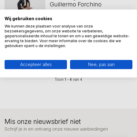
Guillermo Forchino
Advocaat raadsvrouw van Guillermo
Wij gebruiken cookies
Forchino is 18 x 17 x 42 cm. Gemaakt...
We kunnen deze plaatsen voor analyse van onze
€350,00
bezoekersgegevens, om onze website te verbeteren,
gepersonaliseerde inhoud te tonen en om u een geweldige website-
Vergelijk
ervaring te bieden. Voor meer informatie over de cookies die we
Op voorraad
gebruiken opent u de instellingen.
Voor 12 uur besteld, binnen 2
werkdagen in huis.
Accepteer alles
Nee, pas aan
Toon
1
-
4
van 4
Mis onze nieuwsbrief niet
Schrijf je in en ontvang onze nieuwe aanbiedingen