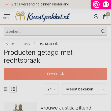
Voor 12.0
Gratis verzending binnen Nederland
9,5
9.5
huis
0
MENU
Home
/
Tags
/
rechtspraak
Producten getagd met
rechtspraak
Filters
Vrouwe Justitia zittend -