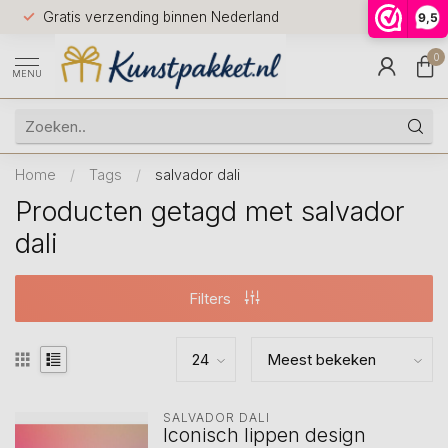
Voor 12.0
Gratis verzending binnen Nederland
9,5
9.5
huis
0
MENU
Home
/
Tags
/
salvador dali
Producten getagd met salvador
dali
Filters
SALVADOR DALI
Iconisch lippen design