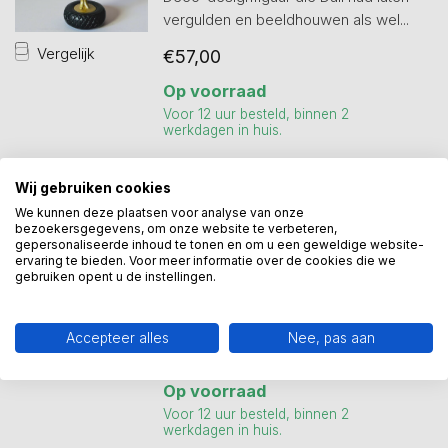
vergulden en beeldhouwen als wel...
Vergelijk
€57,00
Op voorraad
Voor 12 uur besteld, binnen 2
werkdagen in huis.
Wij gebruiken cookies
SALVADOR DALI
We kunnen deze plaatsen voor analyse van onze
Salvador Dali - de
bezoekersgegevens, om onze website te verbeteren,
verzoeking van de heilige
gepersonaliseerde inhoud te tonen en om u een geweldige website-
ervaring te bieden. Voor meer informatie over de cookies die we
Antonius
gebruiken opent u de instellingen.
Dit fraaie beeld van kunsthars van 47
cm hoog naar Dali is een echte b...
Accepteer alles
Nee, pas aan
Vergelijk
€199,00
Op voorraad
Voor 12 uur besteld, binnen 2
werkdagen in huis.