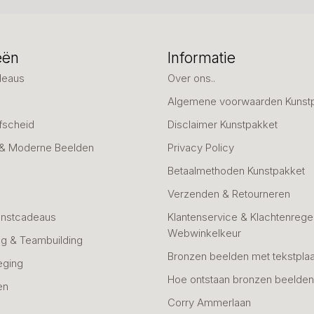
eën
Informatie
deaus
Over ons..
Algemene voorwaarden Kunst
fscheid
Disclaimer Kunstpakket
 & Moderne Beelden
Privacy Policy
Betaalmethoden Kunstpakket
Verzenden & Retourneren
unstcadeaus
Klantenservice & Klachtenregel
Webwinkelkeur
g & Teambuilding
Bronzen beelden met tekstplaa
eging
Hoe ontstaan bronzen beelde
en
Corry Ammerlaan
n