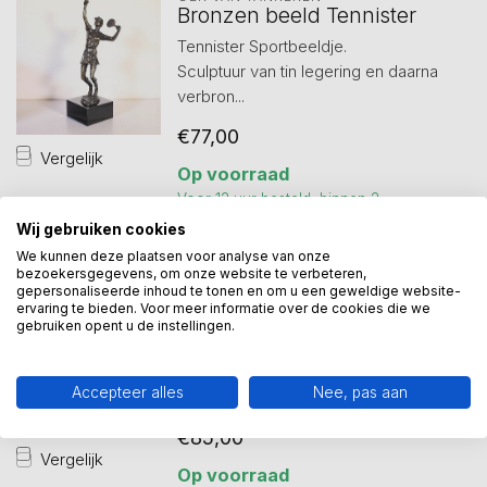
Bronzen beeld Tennister
Tennister Sportbeeldje.
Sculptuur van tin legering en daarna
verbron...
€77,00
Vergelijk
Op voorraad
Voor 12 uur besteld, binnen 2
werkdagen in huis.
Wij gebruiken cookies
We kunnen deze plaatsen voor analyse van onze
bezoekersgegevens, om onze website te verbeteren,
gepersonaliseerde inhoud te tonen en om u een geweldige website-
GER VAN TANKEREN
ervaring te bieden. Voor meer informatie over de cookies die we
Bronzen beeld Golfster
gebruiken opent u de instellingen.
Golfster bronzen sportbeeld. Op
marmeren sokkel.
Accepteer alles
Nee, pas aan
Zware kwaliteit. Tin...
€85,00
Vergelijk
Op voorraad