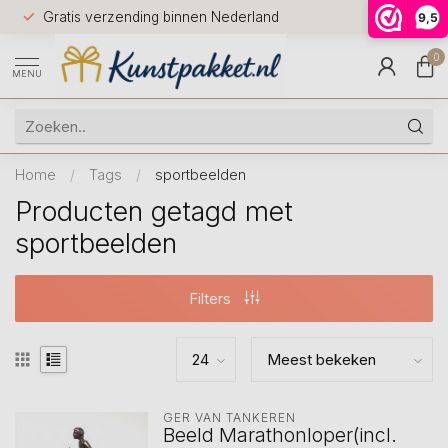
Voor 12.0
Gratis verzending binnen Nederland
9,5
9.5
huis
0
MENU
Home
/
Tags
/
sportbeelden
Producten getagd met
sportbeelden
Filters
GER VAN TANKEREN
Beeld Marathonloper(incl.