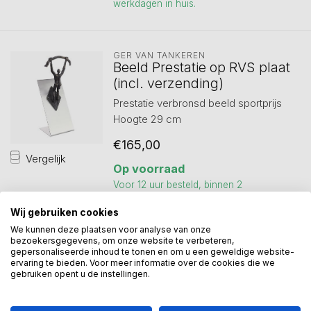
werkdagen in huis.
GER VAN TANKEREN
Beeld Prestatie op RVS plaat
(incl. verzending)
Prestatie verbronsd beeld sportprijs
Hoogte 29 cm
€165,00
Vergelijk
Op voorraad
Voor 12 uur besteld, binnen 2
werkdagen in huis.
Wij gebruiken cookies
We kunnen deze plaatsen voor analyse van onze
bezoekersgegevens, om onze website te verbeteren,
GER VAN TANKEREN
gepersonaliseerde inhoud te tonen en om u een geweldige website-
Beeld Progress
ervaring te bieden. Voor meer informatie over de cookies die we
gebruiken opent u de instellingen.
Progress. Oftewel vooruitgang. Slank
sculptuur. Op marmeren sokkel.