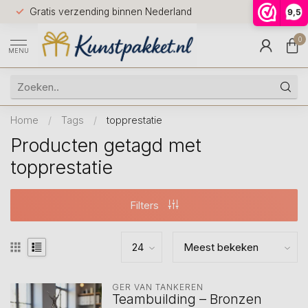
Voor 12.0
Gratis verzending binnen Nederland
9,5
9.5
huis
0
MENU
Home
/
Tags
/
topprestatie
Producten getagd met
topprestatie
Filters
GER VAN TANKEREN
Teambuilding – Bronzen