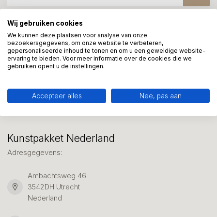
Wij gebruiken cookies
Meer informatie?
We kunnen deze plaatsen voor analyse van onze
bezoekersgegevens, om onze website te verbeteren,
We helpen graag met uw keuze of geven advies, bel of app
gepersonaliseerde inhoud te tonen en om u een geweldige website-
ons 7 dagen per week: 06-23643267
ervaring te bieden. Voor meer informatie over de cookies die we
gebruiken opent u de instellingen.
Klantenservice
Accepteer alles
Nee, pas aan
Kunstpakket Nederland
Adresgegevens:
Ambachtsweg 46
3542DH Utrecht
Nederland