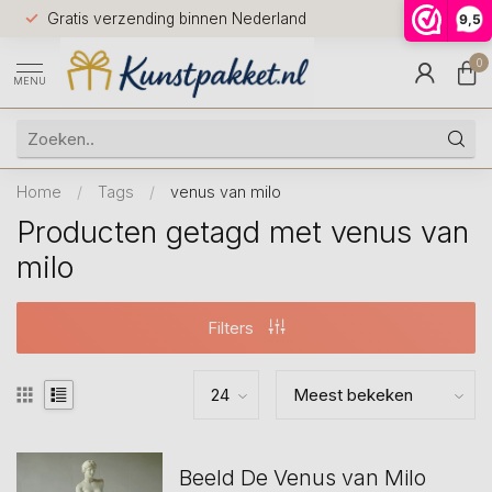
Voor 12.0
Gratis verzending binnen Nederland
9,5
9.5
huis
0
MENU
Home
/
Tags
/
venus van milo
Producten getagd met venus van
milo
Filters
Beeld De Venus van Milo