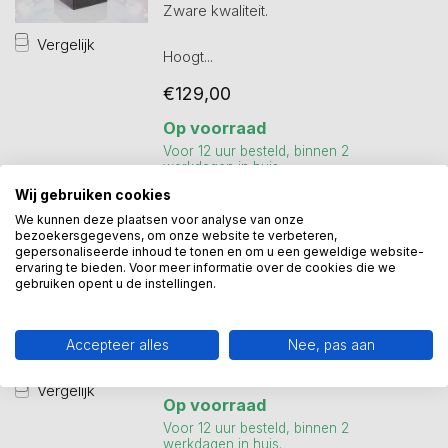
Zware kwaliteit.
Vergelijk
Hoogt...
€129,00
Op voorraad
Voor 12 uur besteld, binnen 2
werkdagen in huis.
Wij gebruiken cookies
We kunnen deze plaatsen voor analyse van onze
bezoekersgegevens, om onze website te verbeteren,
GER VAN TANKEREN
gepersonaliseerde inhoud te tonen en om u een geweldige website-
Beeld voetbalster
ervaring te bieden. Voor meer informatie over de cookies die we
gebruiken opent u de instellingen.
De voetbalster Verbronsd beeld als
sportprijs.
Dit vrouwelijk beeld s...
Accepteer alles
Nee, pas aan
€68,00
Vergelijk
Op voorraad
Voor 12 uur besteld, binnen 2
werkdagen in huis.