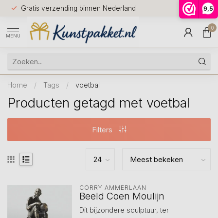
Voor 12.0
Gratis verzending binnen Nederland
9,5
9.5
huis
0
MENU
Home
/
Tags
/
voetbal
Producten getagd met voetbal
Filters
CORRY AMMERLAAN
Beeld Coen Moulijn
Dit bijzondere sculptuur, ter