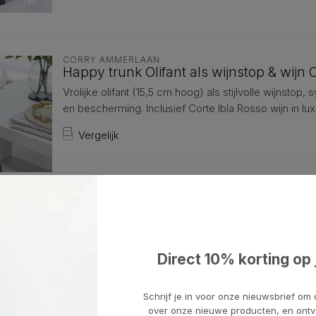
CORRY AMMERLAAN
Happy trunk Olifant als wijnstop & wijn 
Vrolijke olifant (15,5 cm hoog) als stijlvolle wijnstop
en bescherming. Inclusief Corte Ibla Rosso wijn in lu
Vergelijk
CORRY AMMERLAAN
Fuerza – Stier kurkentrekker rood resin 
Deze stier staat voor kracht en doorzettingsvermoge
Direct 10% korting op 
vieren. Rood resin, verzilverd (23x10 cm). Inclusief h
Vergelijk
Schrijf je in voor onze nieuwsbrief om 
over onze nieuwe producten, en ontv