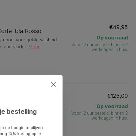
€49,95
Corte Ibla Rosso
Op voorraad
, symbool voor geluk, wijsheid
Voor 12 uur besteld, binnen 2
xe cadeaudo...
Meer
werkdagen in huis.
€125,00
verzilverd met wijn
Op voorraad
n - perfect om je doelen te
je bestelling
Voor 12 uur besteld, binnen 2
oogwaardige wijn ...
Meer
werkdagen in huis.
op de hoogte te blijven
ang 10% korting op je