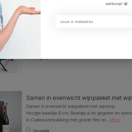
aankoop! 😀
De Butler ontwerp - Compleet met wijn
Dit ontwerp van Sietze Kalkwijk is geïnspireerd op d
om de fles. De houder in stoelvorm combineert luxe en 
Vergelijk
Samen in evenwicht wijnpakket met wij
Samen in evenwicht wijnpakket met wijnstop.
Hoogte beeldje 8 cm. Beeldje is tin gegoten en hiern
In Cadeauverpakking met goede fles wi...
Meer
Vergelijk