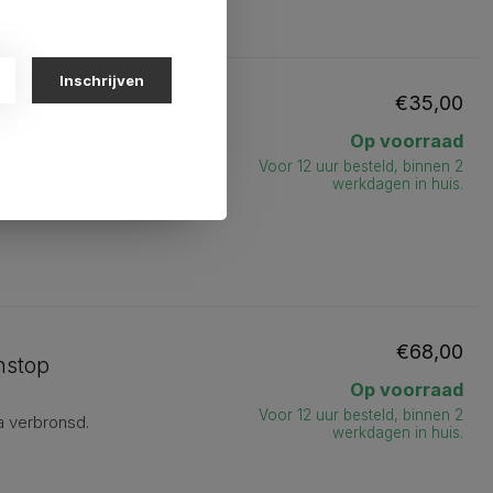
Inschrijven
€35,00
 en diendoek
Op voorraad
e Butler met de witte diendoek
Voor 12 uur besteld, binnen 2
functionalit...
Meer
werkdagen in huis.
€68,00
nstop
Op voorraad
Voor 12 uur besteld, binnen 2
a verbronsd.
werkdagen in huis.