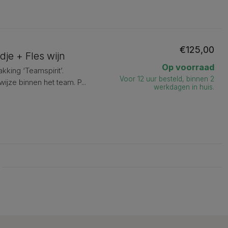
€125,00
je + Fles wijn
Op voorraad
kking ‘Teamspirit’.
Voor 12 uur besteld, binnen 2
jze binnen het team. P...
werkdagen in huis.