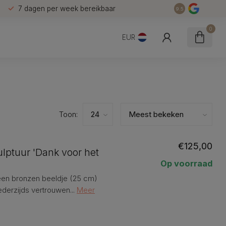
7 dagen per week bereikbaar
9.5
0
EUR
Toon:
€125,00
lptuur 'Dank voor het
Op voorraad
n een bronzen beeldje (25 cm)
erzijds vertrouwen...
Meer