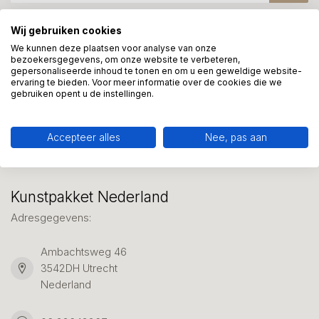
Wij gebruiken cookies
Meer informatie?
We kunnen deze plaatsen voor analyse van onze
bezoekersgegevens, om onze website te verbeteren,
We helpen graag met uw keuze of geven advies, bel of app
gepersonaliseerde inhoud te tonen en om u een geweldige website-
ons 7 dagen per week: 06-23643267
ervaring te bieden. Voor meer informatie over de cookies die we
gebruiken opent u de instellingen.
Klantenservice
Accepteer alles
Nee, pas aan
Kunstpakket Nederland
Adresgegevens:
Ambachtsweg 46
3542DH Utrecht
Nederland