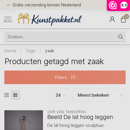
Voor 12.0
Gratis verzending binnen Nederland
9,5
9.5
huis
0
MENU
Home
/
Tags
/
zaak
Producten getagd met zaak
Filters
GER VAN TANKEREN
Beeld De lat hoog leggen
De lat hoog leggen sculptuur.