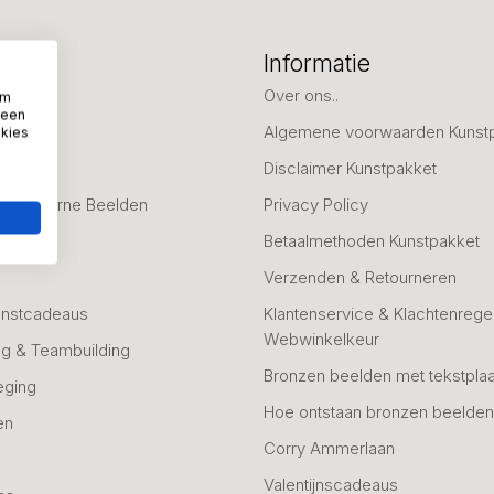
eën
Informatie
deaus
Over ons..
om
 een
Algemene voorwaarden Kunst
okies
fscheid
Disclaimer Kunstpakket
 & Moderne Beelden
Privacy Policy
Betaalmethoden Kunstpakket
Verzenden & Retourneren
unstcadeaus
Klantenservice & Klachtenregel
Webwinkelkeur
g & Teambuilding
Bronzen beelden met tekstplaa
eging
Hoe ontstaan bronzen beelde
en
Corry Ammerlaan
n
Valentijnscadeaus