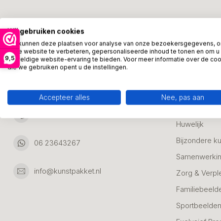
Kunstpakket Nederland
Categori
Wij gebruiken cookies
Adresgegevens:
Zakelijke Ca
We kunnen deze plaatsen voor analyse van onze bezoekersgegevens, 
onze website te verbeteren, gepersonaliseerde inhoud te tonen en om u
Bedanken
9,5
geweldige website-ervaring te bieden. Voor meer informatie over de co
Ambachtsweg 46
die we gebruiken opent u de instellingen.
Jubileum & A
3542DH Utrecht
Nederland
Alle Bronzen
Accepteer alles
Nee, pas aan
Geslaagd
06 23643267
Huwelijk
Bijzondere k
06 23643267
Samenwerkin
info@kunstpakket.nl
Zorg & Verpl
Familiebeeld
Sportbeelde