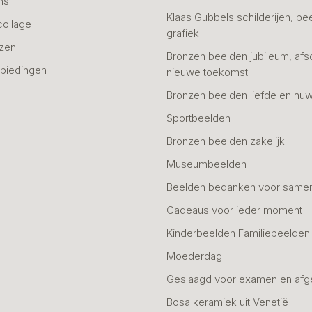
ns
Klaas Gubbels schilderijen, be
collage
grafiek
azen
Bronzen beelden jubileum, afs
biedingen
nieuwe toekomst
Bronzen beelden liefde en huw
Sportbeelden
Bronzen beelden zakelijk
Museumbeelden
Beelden bedanken voor same
Cadeaus voor ieder moment
Kinderbeelden Familiebeelden
Moederdag
Geslaagd voor examen en afg
Bosa keramiek uit Venetië