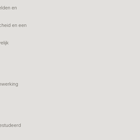
elden en
cheid en een
elijk
nwerking
estudeerd