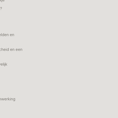
n?
elden en
cheid en een
elijk
nwerking