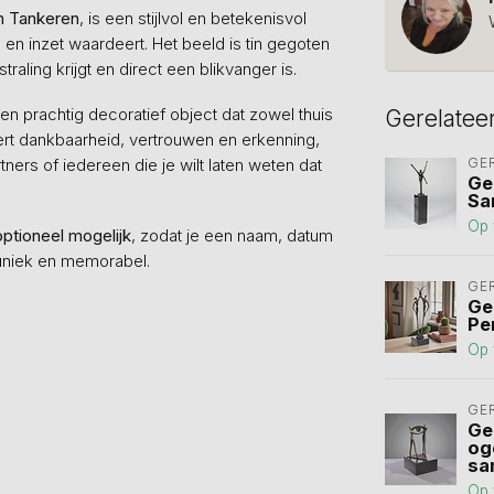
n Tankeren
, is een stijlvol en betekenisvol
en inzet waardeert. Het beeld is tin gegoten
aling krijgt en direct een blikvanger is.
en prachtig decoratief object dat zowel thuis
Gerelatee
eert dankbaarheid, vertrouwen en erkenning,
ners of iedereen die je wilt laten weten dat
GE
Ge
Sa
Op 
optioneel mogelijk
, zodat je een naam, datum
uniek en memorabel.
GE
Ge
Pe
Op 
GE
Ge
og
sa
Op 