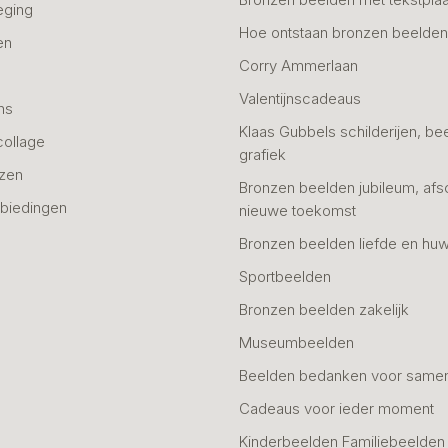
eging
Hoe ontstaan bronzen beelde
en
Corry Ammerlaan
n
Valentijnscadeaus
ns
Klaas Gubbels schilderijen, be
collage
grafiek
azen
Bronzen beelden jubileum, afs
biedingen
nieuwe toekomst
Bronzen beelden liefde en huw
Sportbeelden
Bronzen beelden zakelijk
Museumbeelden
Beelden bedanken voor same
Cadeaus voor ieder moment
Kinderbeelden Familiebeelden