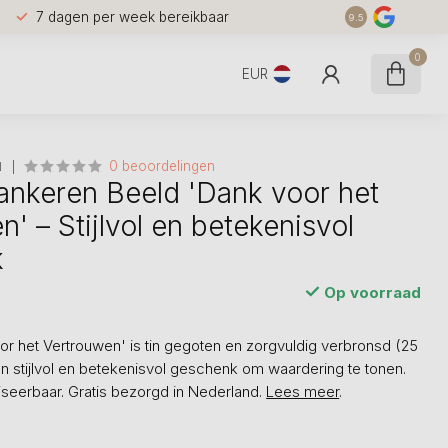
7 dagen per week bereikbaar
9.5
0
EUR
0 beoordelingen
N
ankeren Beeld 'Dank voor het
' – Stijlvol en betekenisvol
k
Op voorraad
or het Vertrouwen' is tin gegoten en zorgvuldig verbronsd (25
en stijlvol en betekenisvol geschenk om waardering te tonen.
iseerbaar. Gratis bezorgd in Nederland.
Lees meer
.