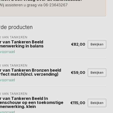
Wij assisteren u graag via 06-23643267
rde producten
R VAN TANKEREN
r van Tankeren Beeld
€82,00
Bekijken
menwerking in balans
voorraad
R VAN TANKEREN
r van Tankeren Bronzen beeld
€59,00
Bekijken
rfect match(incl. verzending)
voorraad
R VAN TANKEREN
r van Tankeren Beeld In
enschouw op een toekomstige
€115,00
Bekijken
menwerking. klein
voorraad