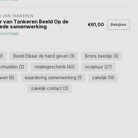
R VAN TANKEREN
r van Tankeren Beeld Op de
€61,00
Bekijken
ede samenwerking
voorraad
2)
Beeld Elkaar de hand geven
(3)
Brons beeldje
(3)
schudden
(2)
relatiegeschenk
(40)
sculptuur
(27)
uwen
(6)
waardering samenwerking
(1)
zakelijk
(14)
zakelijk contact
(3)