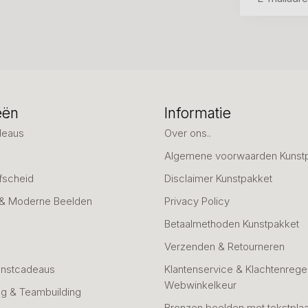
eën
Informatie
deaus
Over ons..
Algemene voorwaarden Kunst
fscheid
Disclaimer Kunstpakket
 & Moderne Beelden
Privacy Policy
Betaalmethoden Kunstpakket
Verzenden & Retourneren
unstcadeaus
Klantenservice & Klachtenregel
Webwinkelkeur
g & Teambuilding
Bronzen beelden met tekstplaa