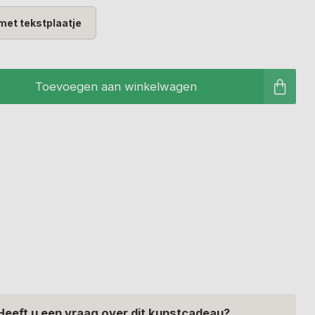
met tekstplaatje
Toevoegen aan winkelwagen
Heeft u een vraag over dit kunstcadeau?