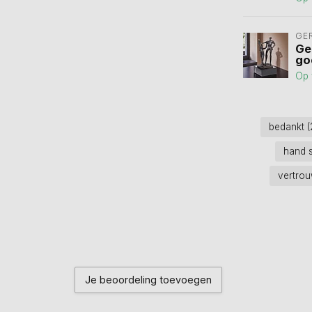
GE
Ge
go
Op 
bedankt
(
hand 
vertro
Je beoordeling toevoegen