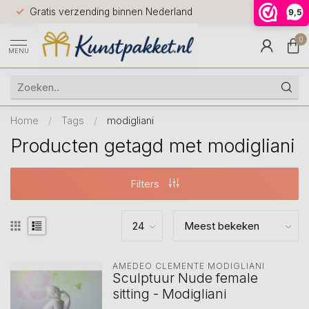
Voor 12.0
Gratis verzending binnen Nederland
9,5
9.5
huis
0
MENU
Home
/
Tags
/
modigliani
Producten getagd met modigliani
Filters
AMEDEO CLEMENTE MODIGLIANI 
Sculptuur Nude female
sitting - Modigliani