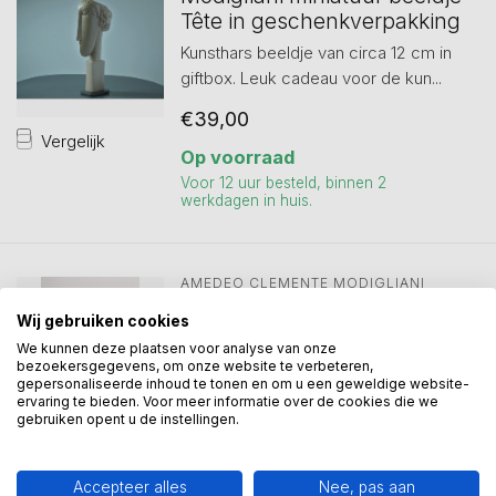
Tête in geschenkverpakking
Kunsthars beeldje van circa 12 cm in
giftbox. Leuk cadeau voor de kun...
€39,00
Vergelijk
Op voorraad
Voor 12 uur besteld, binnen 2
werkdagen in huis.
AMEDEO CLEMENTE MODIGLIANI 
Vaas naar Modigliani
Wij gebruiken cookies
Jeanne Hébuterne avec
We kunnen deze plaatsen voor analyse van onze
Grand Chapeau de Paille
bezoekersgegevens, om onze website te verbeteren,
Vaas van porselein in
gepersonaliseerde inhoud te tonen en om u een geweldige website-
ervaring te bieden. Voor meer informatie over de cookies die we
geschenkverpakking. Hoogte circa 24
gebruiken opent u de instellingen.
cm.
Vergelijk
€75,00
Accepteer alles
Nee, pas aan