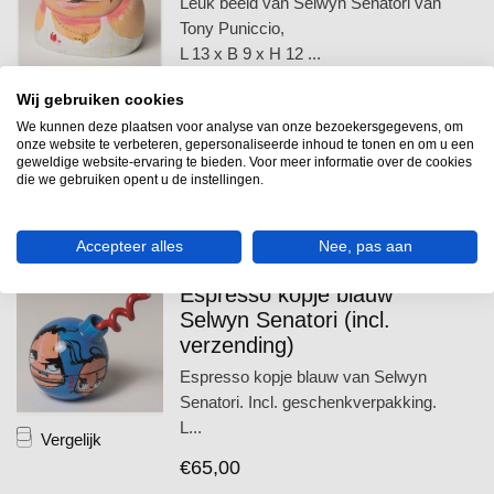
Leuk beeld van Selwyn Senatori van
Tony Puniccio,
L 13 x B 9 x H 12 ...
Vergelijk
€59,95
€125,00
Wij gebruiken cookies
Je bespaart 52%
We kunnen deze plaatsen voor analyse van onze bezoekersgegevens, om
onze website te verbeteren, gepersonaliseerde inhoud te tonen en om u een
Op voorraad
geweldige website-ervaring te bieden. Voor meer informatie over de cookies
Voor 12 uur besteld, binnen 2
die we gebruiken opent u de instellingen.
werkdagen in huis.
Accepteer alles
Nee, pas aan
SELWYN SENATORI
Espresso kopje blauw
Selwyn Senatori (incl.
verzending)
Espresso kopje blauw van Selwyn
Senatori. Incl. geschenkverpakking.
L...
Vergelijk
€65,00