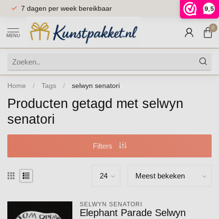
7 dagen per week bereikbaar
9,5
9.5
0
MENU
Home
/
Tags
/
selwyn senatori
Producten getagd met selwyn
senatori
Filters
SELWYN SENATORI
Elephant Parade Selwyn