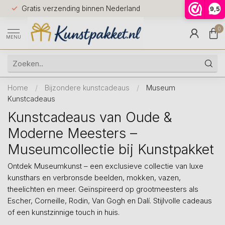
Voor 12.0
Gratis verzending binnen Nederland
9,5
9.5
huis
0
MENU
Home
/
Bijzondere kunstcadeaus
/
Museum
Kunstcadeaus
Kunstcadeaus van Oude &
Moderne Meesters –
Museumcollectie bij Kunstpakket
Ontdek Museumkunst – een exclusieve collectie van luxe
kunsthars en verbronsde beelden, mokken, vazen,
theelichten en meer. Geïnspireerd op grootmeesters als
Escher, Corneille, Rodin, Van Gogh en Dalí. Stijlvolle cadeaus
of een kunstzinnige touch in huis.