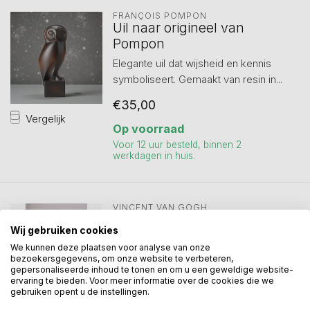
FRANÇOIS POMPON
Uil naar origineel van
Pompon
Elegante uil dat wijsheid en kennis
symboliseert. Gemaakt van resin in...
€35,00
Vergelijk
Op voorraad
Voor 12 uur besteld, binnen 2
werkdagen in huis.
VINCENT VAN GOGH
Vaas porselein
Wij gebruiken cookies
amandelbloesem naar
We kunnen deze plaatsen voor analyse van onze
Vincent van Gogh
bezoekersgegevens, om onze website te verbeteren,
gepersonaliseerde inhoud te tonen en om u een geweldige website-
Bijzonder mooie vaas naar het
ervaring te bieden. Voor meer informatie over de cookies die we
prachtige werk amandelbloesem van
gebruiken opent u de instellingen.
Vincen...