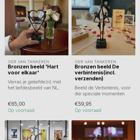
GER VAN TANKEREN
GER VAN TANKEREN
Bronzen beeld 'Hart
Bronzen beeld De
voor elkaar'
verbintenis(incl.
verzenden)
Verras je geliefde(n) met
het liefdesbeeld van NL,
Beeld de Verbintenis, voor
getiteld 'Hart voor elkaar'.
die speciale momenten
...
waar woorden
€65,00
€59,95
tekortschieten, bi...
Op voorraad
Op voorraad