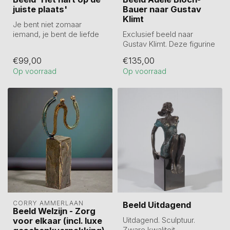
juiste plaats'
Bauer naar Gustav
Klimt
Je bent niet zomaar
iemand, je bent de liefde
Exclusief beeld naar
van mijn leven. Het hart op
Gustav Klimt. Deze figurine
de jui...
is geïnspireerd op het
€99,00
€135,00
wereldb...
Op voorraad
Op voorraad
CORRY AMMERLAAN
Beeld Uitdagend
Beeld Welzijn - Zorg
Uitdagend. Sculptuur.
voor elkaar (incl. luxe
Zware kwaliteit.