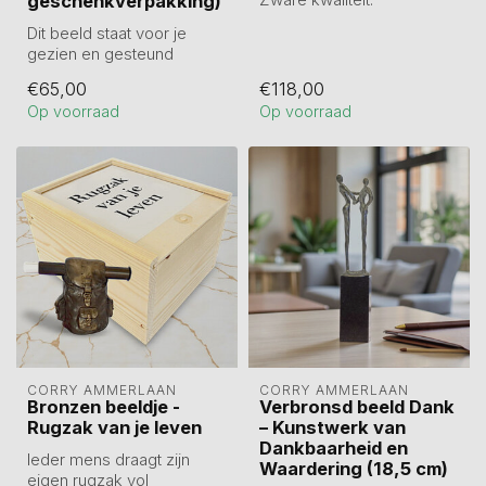
geschenkverpakking)
Artikelnummer
Dit beeld staat voor je
MA00422SB
gezien en gesteund
Hoogte 18 cm
voelen – de verbinding
€65,00
€118,00
met anderen zo...
Op voorraad
Op voorraad
CORRY AMMERLAAN
CORRY AMMERLAAN
Bronzen beeldje -
Verbronsd beeld Dank
Rugzak van je leven
– Kunstwerk van
Dankbaarheid en
Ieder mens draagt zijn
Waardering (18,5 cm)
eigen rugzak vol