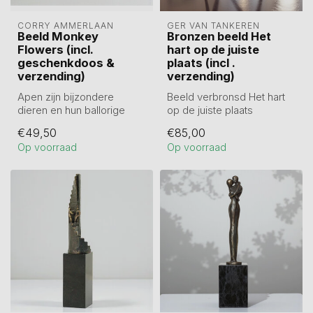
CORRY AMMERLAAN
GER VAN TANKEREN
Beeld Monkey
Bronzen beeld Het
Flowers (incl.
hart op de juiste
geschenkdoos &
plaats (incl .
verzending)
verzending)
Apen zijn bijzondere
Beeld verbronsd Het hart
dieren en hun ballorige
op de juiste plaats
humoristische karakter
Hoogte 16 cm
€49,50
€85,00
stemt vaak v...
Op voorraad
Op voorraad