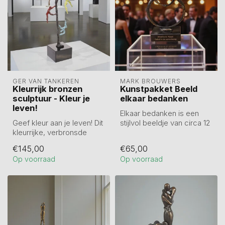
GER VAN TANKEREN
MARK BROUWERS
Kleurrijk bronzen
Kunstpakket Beeld
sculptuur - Kleur je
elkaar bedanken
leven!
Elkaar bedanken is een
Geef kleur aan je leven! Dit
stijlvol beeldje van circa 12
kleurrijke, verbronsde
cm, gegoten in tin en
kunstwerk van 31 cm hoog
daarn...
€145,00
€65,00
vie...
Op voorraad
Op voorraad