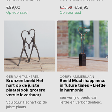
beroemde werk van
fijn gevoel. Beeldje van 5
€99,00
€39,95
€45,00
Gustav Klimt, van kunsthar...
cm hoog.
Op voorraad
Op voorraad
...
GER VAN TANKEREN
CORRY AMMERLAAN
Bronzen beeld Het
Beeld Much happiness
hart op de juiste
in future times - Liefde
plaats(ook grotere
in harmonie
versie leverbaar)
Een verfijnd beeld van
Sculptuur Het hart op de
liefde en verbondenheid.
juiste plaats
Hand, hoofd en hart gaan
11 cm. Tin legering en
samen e...