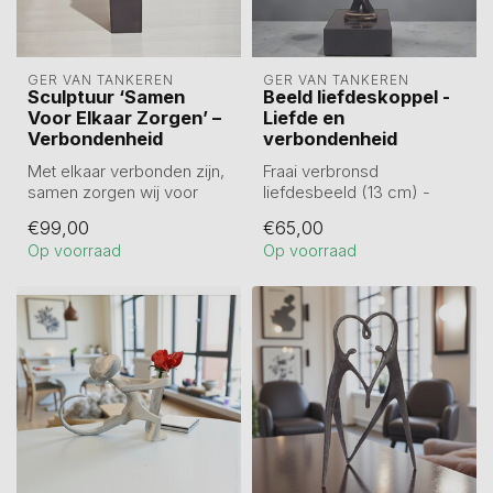
GER VAN TANKEREN
GER VAN TANKEREN
Sculptuur ‘Samen
Beeld liefdeskoppel -
Voor Elkaar Zorgen’ –
Liefde en
Verbondenheid
verbondenheid
Met elkaar verbonden zijn,
Fraai verbronsd
samen zorgen wij voor
liefdesbeeld (13 cm) -
elkaar! Dit 22 cm hoge
symbool van
€99,00
€65,00
sculptuu...
verbondenheid en liefde.
Op voorraad
Op voorraad
Perf...