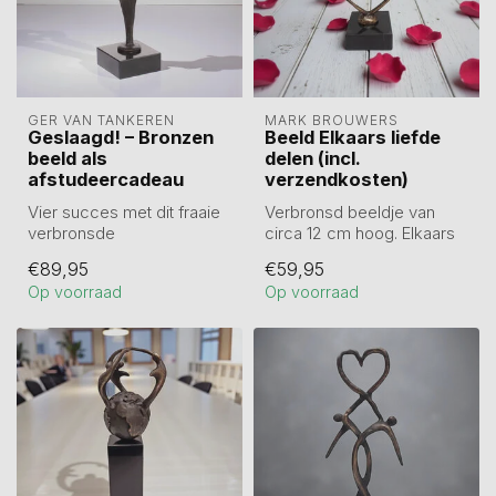
GER VAN TANKEREN
MARK BROUWERS
Geslaagd! – Bronzen
Beeld Elkaars liefde
beeld als
delen (incl.
afstudeercadeau
verzendkosten)
Vier succes met dit fraaie
Verbronsd beeldje van
verbronsde
circa 12 cm hoog. Elkaars
afstudeerbeeld (19 cm),
liefde delen.
€89,95
€59,95
eerst gegoten in t...
Mooie symboliek ...
Op voorraad
Op voorraad