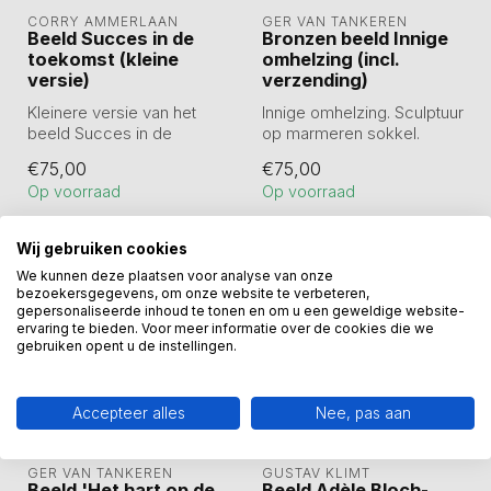
CORRY AMMERLAAN
GER VAN TANKEREN
Beeld Succes in de
Bronzen beeld Innige
toekomst (kleine
omhelzing (incl.
versie)
verzending)
Kleinere versie van het
Innige omhelzing. Sculptuur
beeld Succes in de
op marmeren sokkel.
toekomst.
Hoogte totaal: 19 cm. Beeld
€75,00
€75,00
De eerste stappen zijn ge...
li...
Op voorraad
Op voorraad
Wij gebruiken cookies
We kunnen deze plaatsen voor analyse van onze
bezoekersgegevens, om onze website te verbeteren,
gepersonaliseerde inhoud te tonen en om u een geweldige website-
ervaring te bieden. Voor meer informatie over de cookies die we
gebruiken opent u de instellingen.
Accepteer alles
Nee, pas aan
GER VAN TANKEREN
GUSTAV KLIMT
Beeld 'Het hart op de
Beeld Adèle Bloch-