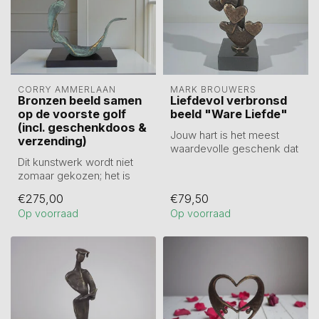
CORRY AMMERLAAN
MARK BROUWERS
Bronzen beeld samen
Liefdevol verbronsd
op de voorste golf
beeld "Ware Liefde"
(incl. geschenkdoos &
Jouw hart is het meest
verzending)
waardevolle geschenk dat
Dit kunstwerk wordt niet
iemand ooit kan krijgen.
zomaar gekozen; het is
Liefdev...
een symbool van
€275,00
€79,50
toewijding. Als...
Op voorraad
Op voorraad