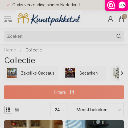
Voor 12.0
Gratis verzending binnen Nederland
9,5
9.5
huis
0
MENU
Home
/
Collectie
Collectie
Zakelijke Cadeaus
Bedanken
Filters