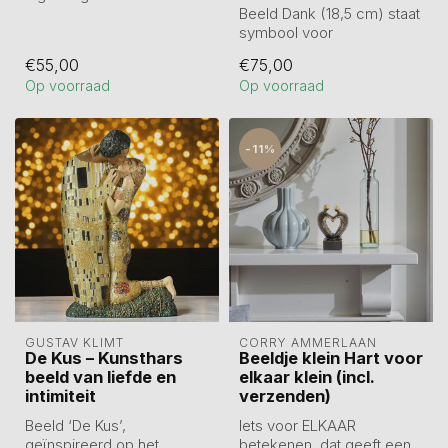
herinneringen. In het
Beeld Dank (18,5 cm) staat
kokertje zit een d...
symbool voor
dankbaarheid,
€55,00
€75,00
betrokkenheid en een
Op voorraad
Op voorraad
warme...
-11%
GUSTAV KLIMT
CORRY AMMERLAAN
De Kus – Kunsthars
Beeldje klein Hart voor
beeld van liefde en
elkaar klein (incl.
intimiteit
verzenden)
Beeld ‘De Kus’,
Iets voor ELKAAR
geïnspireerd op het
betekenen, dat geeft een