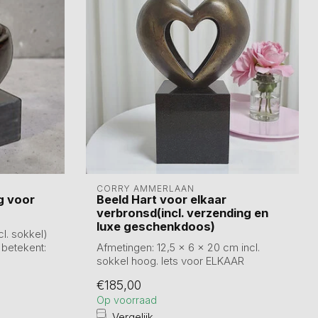
CORRY AMMERLAAN
g voor
Beeld Hart voor elkaar
verbronsd(incl. verzending en
luxe geschenkdoos)
cl. sokkel)
 betekent:
Afmetingen: 12,5 x 6 x 20 cm incl.
sokkel hoog. Iets voor ELKAAR
betekenen, dat ...
€185,00
Op voorraad
Vergelijk