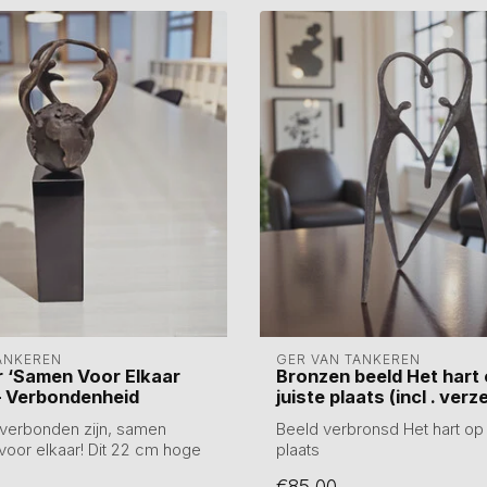
ANKEREN
GER VAN TANKEREN
r ‘Samen Voor Elkaar
Bronzen beeld Het hart 
– Verbondenheid
juiste plaats (incl . ver
 verbonden zijn, samen
Beeld verbronsd Het hart op 
voor elkaar! Dit 22 cm hoge
plaats
Hoogte 16 cm
€85,00