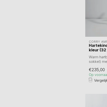
CORRY AM
Hartekind
kleur (32
Warm hartb
sokkel) met
Slu...
€235,00
Op voorra
Vergelij