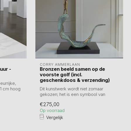
CORRY AMMERLAAN
uur -
Bronzen beeld samen op de
voorste golf (incl.
geschenkdoos & verzending)
eurrijke,
31 cm hoog
Dit kunstwerk wordt niet zomaar
gekozen; het is een symbool van
toewijding. Als...
€275,00
Op voorraad
Vergelijk