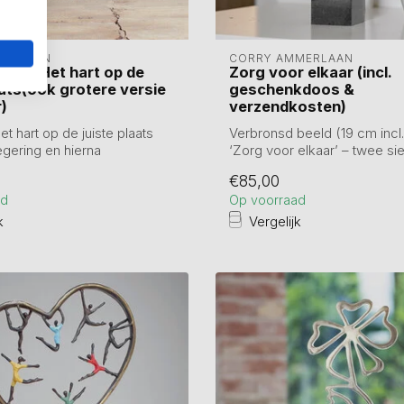
ANKEREN
CORRY AMMERLAAN
eeld Het hart op de
Zorg voor elkaar (incl.
aats(ook grotere versie
geschenkdoos &
)
verzendkosten)
et hart op de juiste plaats
Verbronsd beeld (19 cm incl.
legering en hierna
‘Zorg voor elkaar’ – twee sier
.
figuren...
€85,00
ad
Op voorraad
k
Vergelijk