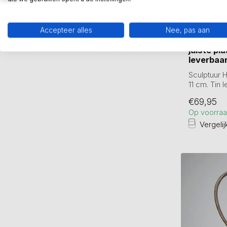
Accepteer alles
Nee, pas aan
GER VAN T
Bronzen b
juiste pl
leverbaar
Sculptuur H
11 cm. Tin 
verbronsd..
€69,95
Op voorra
Vergelij