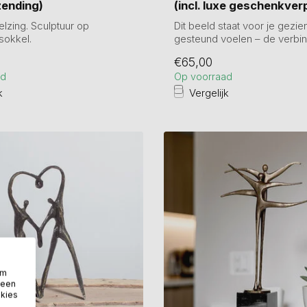
rzending)
(incl. luxe geschenkver
lzing. Sculptuur op
Dit beeld staat voor je gezie
sokkel.
gesteund voelen – de verbi
l: 19 cm. Beeld li...
anderen zo...
€65,00
ad
Op voorraad
k
Vergelijk
om
 een
okies