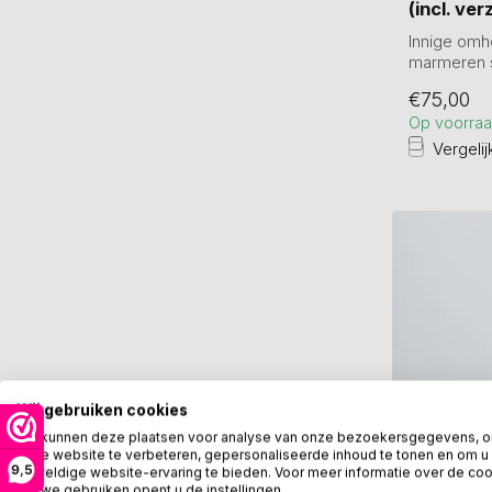
(incl. ve
Innige omhe
marmeren 
Hoogte totaa
€75,00
Op voorra
Vergelij
Wij gebruiken cookies
We kunnen deze plaatsen voor analyse van onze bezoekersgegevens, 
onze website te verbeteren, gepersonaliseerde inhoud te tonen en om u
9,5
geweldige website-ervaring te bieden. Voor meer informatie over de co
die we gebruiken opent u de instellingen.