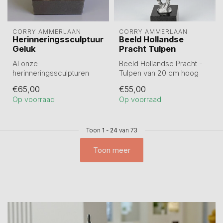
CORRY AMMERLAAN
CORRY AMMERLAAN
Herinneringssculptuur
Beeld Hollandse
Geluk
Pracht Tulpen
Al onze
Beeld Hollandse Pracht -
herinneringssculpturen
Tulpen van 20 cm hoog
hebben een ruimte in de
incl. sokkel.
€65,00
€55,00
sokkel voor het bewaren
Een nieuw begin, ...
Op voorraad
Op voorraad
v...
Toon
1
-
24
van 73
Toon meer