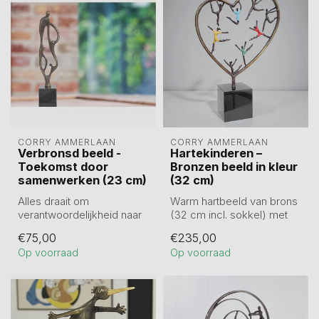
CORRY AMMERLAAN
CORRY AMMERLAAN
Verbronsd beeld -
Hartekinderen –
Toekomst door
Bronzen beeld in kleur
samenwerken (23 cm)
(32 cm)
Alles draait om
Warm hartbeeld van brons
verantwoordelijkheid naar
(32 cm incl. sokkel) met
elkaar, waardoor collectief
speelse kinderen in kleur.
€75,00
€235,00
succes ont...
Slu...
Op voorraad
Op voorraad