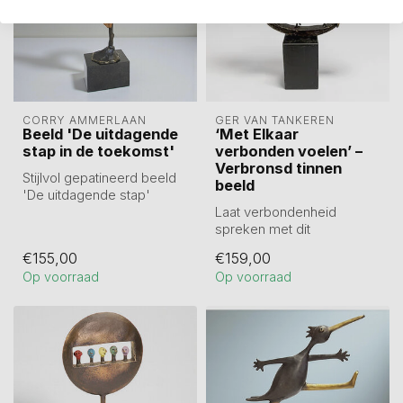
CORRY AMMERLAAN
GER VAN TANKEREN
Beeld 'De uitdagende
‘Met Elkaar
stap in de toekomst'
verbonden voelen’ –
Verbronsd tinnen
Stijlvol gepatineerd beeld
beeld
'De uitdagende stap'
(25 cm) symboliseert hoe
Laat verbondenheid
de mens...
spreken met dit
schitterende tinnen beeld,
€155,00
€159,00
fraai verbronsd. H...
Op voorraad
Op voorraad