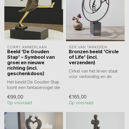
CORRY AMMERLAAN
GER VAN TANKEREN
Beeld 'De Gouden
Bronzen beeld 'Circle
Stap' – Symbool van
of Life' (incl.
groei en nieuwe
verzenden)
richting (incl.
Cirkel van het leven staat
geschenkdoos)
voor verbinding en de
Het beeld De Gouden Stap
voortdurende beweging
toont een fantasievogel die
van het l...
moed en vooruitgang
€99,00
€165,00
symboli...
Op voorraad
Op voorraad