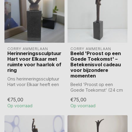
CORRY AMMERLAAN
CORRY AMMERLAAN
Herinneringssculptuur
Beeld 'Proost op een
Hart voor Elkaar met
Goede Toekomst' –
ruimte voor haarlok of
Betekenisvol cadeau
ring
voor bijzondere
momenten
Ons herinneringssculptuur
Hart voor Elkaar heeft een
Beeld 'Proost op een
ruimte in de sokkel voor
Goede Toekomst' (24 cm
he...
incl. sokkel) is prachtig
€75,00
€75,00
verbronsd...
Op voorraad
Op voorraad