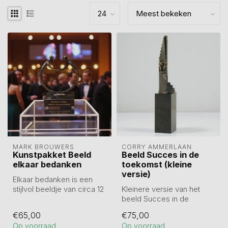
MARK BROUWERS
CORRY AMMERLAAN
Kunstpakket Beeld
Beeld Succes in de
elkaar bedanken
toekomst (kleine
versie)
Elkaar bedanken is een
stijlvol beeldje van circa 12
Kleinere versie van het
cm, gegoten in tin en
beeld Succes in de
daarn...
toekomst.
€65,00
€75,00
De eerste stappen zijn ge...
Op voorraad
Op voorraad