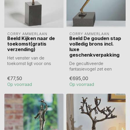
CORRY AMMERLAAN
CORRY AMMERLAAN
Beeld Kijken naar de
Beeld De gouden stap
toekomst(gratis
volledig brons incl.
verzending)
luxe
geschenkverpakking
Het venster van de
toekomst ligt voor ons
De gecultiveerde
open. Beeld is verbronsd
fantasievogel zet een
en 14 cm hoog...
belangrijke stap
€77,50
€695,00
voorwaarts. Zeer
Op voorraad
Op voorraad
noodzak...