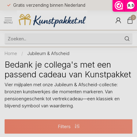
Voor 12.0
Gratis verzending binnen Nederland
9,5
9.5
huis
0
MENU
Home
/
Jubileum & Afscheid
Bedank je collega's met een
passend cadeau van Kunstpakket
Vier mijlpalen met onze Jubileum & Afscheid-collectie:
bronzen kunstwerkjes die momenten markeren. Van
pensioengeschenk tot vertrekcadeau—een klassiek en
blijvend symbool van waardering.
Filters