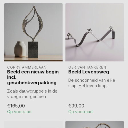
CORRY AMMERLAAN
GER VAN TANKEREN
Beeld een nieuw begin
Beeld Levensweg
incl.
De schoonheid van elke
geschenkverpakking
stap. Het leven loopt
Zoals dauwdruppels in de
zelden in een rechte lijn.
vroege morgen een
Met piek...
nieuwe, veelbelovende
€165,00
€99,00
dag aankondigen...
Op voorraad
Op voorraad