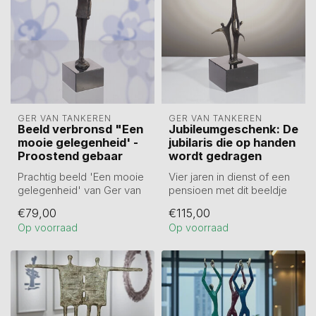
GER VAN TANKEREN
GER VAN TANKEREN
Beeld verbronsd "Een
Jubileumgeschenk: De
mooie gelegenheid' -
jubilaris die op handen
Proostend gebaar
wordt gedragen
Prachtig beeld 'Een mooie
Vier jaren in dienst of een
gelegenheid' van Ger van
pensioen met dit beeldje
Tankeren. Eén persoon
“De jubilaris die op
€79,00
€115,00
heft he...
handen...
Op voorraad
Op voorraad