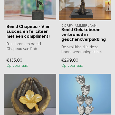
CORRY AMMERLAAN
Beeld Chapeau - Vier
Beeld Geluksboom
succes en feliciteer
verbronsd in
met een compliment!
geschenkverpakking
Fraai bronzen beeld
De vrolijkheid in deze
Chapeau van Rob
boom weerspiegelt het
Verhoeven (26 cm hoog).
geluk naar elkaar.
Hoed af voor alles w...
€135,00
€299,00
Verbronsd beeld...
Op voorraad
Op voorraad