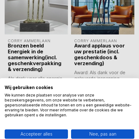
CORRY AMMERLAAN
CORRY AMMERLAAN
Bronzen beeld
Award applaus voor
Energiek in de
uw prestatie (incl.
samenwerking(incl.
geschenkdoos &
geschenkverpakking
verzending)
& verzending)
Award: Als dank voor de
Als dank voor alle energie
geleverde inspanning.
die in onze vruchtbare
Beeld van 27 cm hoog incl.
Wij gebruiken cookies
samenwerking is
sokkel...
€325,00
€175,00
We kunnen deze plaatsen voor analyse van onze
gestoken.
bezoekersgegevens, om onze website te verbeteren,
Op voorraad
Op voorraad
Lux...
gepersonaliseerde inhoud te tonen en om u een geweldige website-
ervaring te bieden. Voor meer informatie over de cookies die we
gebruiken opent u de instellingen.
Accepteer alles
Nee, pas aan