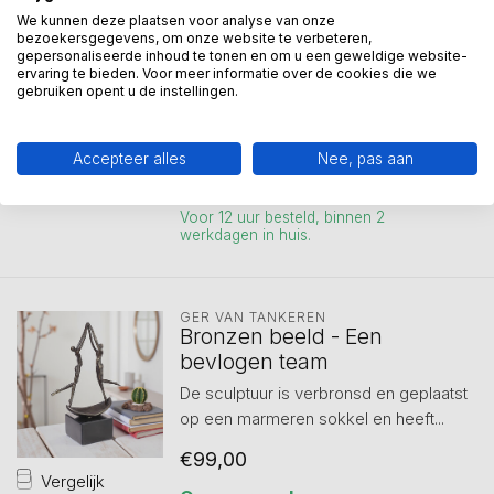
Beelden Een wervelend
We kunnen deze plaatsen voor analyse van onze
team set
bezoekersgegevens, om onze website te verbeteren,
gepersonaliseerde inhoud te tonen en om u een geweldige website-
Een goede ontwikkeling . Set van twee
ervaring te bieden. Voor meer informatie over de cookies die we
beeldjes.
gebruiken opent u de instellingen.
Met een marmeren sokk...
Vergelijk
€135,00
Accepteer alles
Nee, pas aan
Op voorraad
Voor 12 uur besteld, binnen 2
werkdagen in huis.
GER VAN TANKEREN
Bronzen beeld - Een
bevlogen team
De sculptuur is verbronsd en geplaatst
op een marmeren sokkel en heeft...
€99,00
Vergelijk