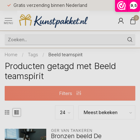
Voor 12.0
Gratis verzending binnen Nederland
9,5
9.5
huis
0
MENU
Home
/
Tags
/
Beeld teamspirit
Producten getagd met Beeld
teamspirit
Filters
GER VAN TANKEREN
Bronzen beeld De