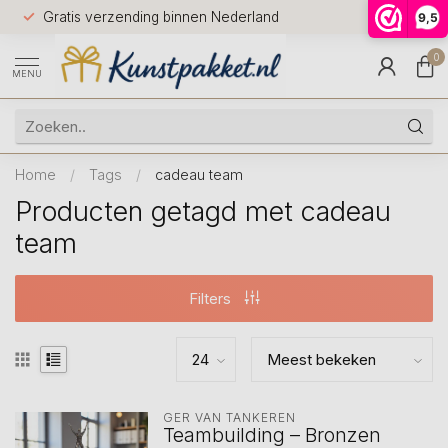
Voor 12.0
Gratis verzending binnen Nederland
9,5
9.5
huis
0
MENU
Home
/
Tags
/
cadeau team
Producten getagd met cadeau
team
Filters
GER VAN TANKEREN
Teambuilding – Bronzen