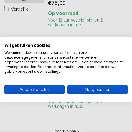
€75,00
Vergelijk
Op voorraad
Voor 12 uur besteld, binnen 2
werkdagen in huis.
Wij gebruiken cookies
GER VAN TANKEREN
Bronzen beeld - Een
We kunnen deze plaatsen voor analyse van onze
bezoekersgegevens, om onze website te verbeteren,
bevlogen team
gepersonaliseerde inhoud te tonen en om u een geweldige website-
De sculptuur is verbronsd en geplaatst
ervaring te bieden. Voor meer informatie over de cookies die we
gebruiken opent u de instellingen.
op een marmeren sokkel en heeft...
€99,00
Accepteer alles
Nee, pas aan
Vergelijk
Op voorraad
Voor 12 uur besteld, binnen 2
werkdagen in huis.
Toon
1
-
5
van 5